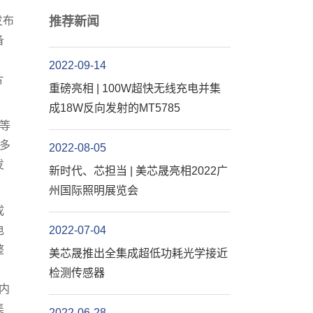
发布
推荐新闻
备
，
2022-09-14
片
重磅亮相 | 100W超快无线充电并集
成18W反向发射的MT5785
等
多
2022-08-05
发
新时代、芯担当 | 美芯晟亮相2022广
州国际照明展览会
成
电
2022-07-04
整
美芯晟推出全集成超低功耗光学接近
检测传感器
。内
集
2022-06-28