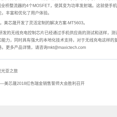
全桥整流器的4个MOSFET，使其变为功率发射端。这就使手
功能，丰富和优化了用户体验。
.4，美芯晟开发了灵活定制的解决方案-MT5603。
晟研发的无线充电控制芯片已经通过手机供应商的测试和送样，测
和能力，同时具有强大的本地化技术支持，对于无线充电这样的
产品详情，请咨询mkt@maxictech.com
芯晟光亚之旅
—美芯晟2018红色瑞金销售誓师大会胜利召开