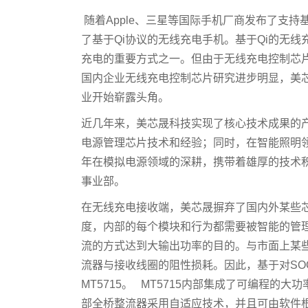
随着Apple、三星等国际手机厂商发布了支
了基于Qi协议的无线充电手机。基于Qi的无
充电的重要方式之一。但由于无线充电控制芯
国内企业无线充电控制芯片研究进步明显，美
业开始崭露头角。
近几年来，美芯晟科技实现了核心技术成果的产品
电源管理芯片技术和经验；同时，在智能照明领
年在模拟电源领域的深耕，携带着雄厚的技术
事业部。
在无线充电接收端，美芯晟摒弃了国内外某些
度，内部的每个模块和行为都需要被智能的管
流的方式达到大输出功率的目的。与市面上某
流器与接收线圈的阻性损耗。因此，基于对SO
MT5715。 MT5715内部集成了可编程的大功
部全桥整流器采用自适应技术，并且可由软件