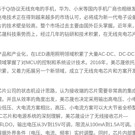
持基于Qi协议无线充电的手机，华为、小米等国内手机厂商也相继
线充电技术正在得到越来越多的市场认可，必将成为新一代电子设
片的技术壁垒较高，整个市场过去主要由国外巨头掌握。近年来
芯晟科技乘势而上，经过几年的钻研和技术积累，在无线充电芯
和产业化，在LED通用照明领域积累了大量AC-DC、DC-DC
域掌握了对MCU的控制和系统设计技术。2016年，美芯晟依托
积累，又着力拓展另一个新领域，成立了无线充电芯片和方案开
芯片公司的状态机设计思路，认为接收端的芯片需要非常高的集
理。并且从效率的角度出发，美芯晟也决定采用输出高电压、小
些低压、大电流方案相比，高压、小电流方案可以大大节省全桥
C芯片和电源系统的深刻理解，美芯晟设计了无线接收芯片—
率LDO，输出电压从3V到15V可调，限流从100mA到1.5A可调
根据外界条件（电压、电流、频率）实时调整。同时，芯片内部