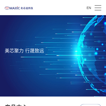
EN
美芯聚力 行晟致远