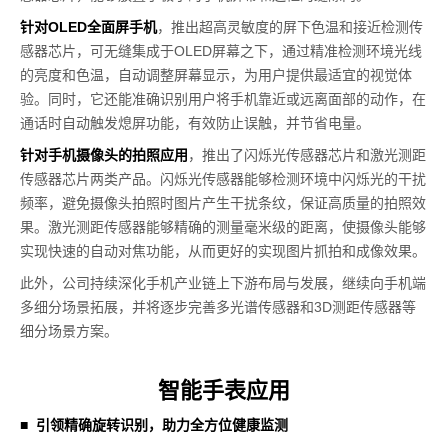
针对OLED全面屏手机
，推出超高灵敏度的屏下色温和接近检测传
感器芯片，可无缝集成于OLED屏幕之下，通过精准检测环境光线
的亮度和色温，自动调整屏幕显示，为用户提供最适宜的视觉体
验。同时，它还能准确识别用户将手机靠近或远离面部的动作，在
通话时自动触发熄屏功能，有效防止误触，并节省电量。
针对手机摄像头的拍照应用
，推出了闪烁光传感器芯片和激光测距
传感器芯片两类产品。闪烁光传感器能够检测环境中闪烁光的干扰
频率，避免摄像头拍照时图片产生干扰条纹，保证高质量的拍照效
果。激光测距传感器能够精确的测量毫米级的距离，使摄像头能够
实现快速的自动对焦功能，从而更好的实现图片抓拍和成像效果。
此外，公司持续深化手机产业链上下游布局与发展，继续向手机端
多细分场景拓展，并将逐步完善多光谱传感器和3D测距传感器等
细分场景方案。
智能手表应用
■
引领精确旋转识别，助力全方位健康监测