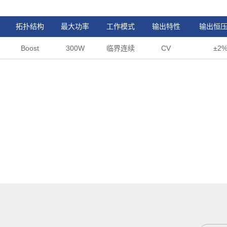
拓扑结构
最大功率
工作模式
输出特性
输出恒
Boost
300W
临界连续
CV
±2