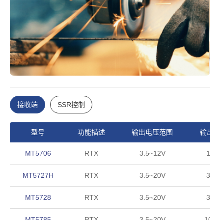
接收端
SSR控制
型号
功能描述
输出电压范围
输出
MT5706
RTX
3.5~12V
15
MT5727H
RTX
3.5~20V
30
MT5728
RTX
3.5~20V
30
MT5785
RTX
3.5~20V
100