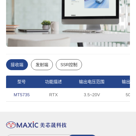
接收端
发射端
SSR控制
型号
功能描述
输出电压范围
输出功
MT5735
RTX
3.5~20V
50W