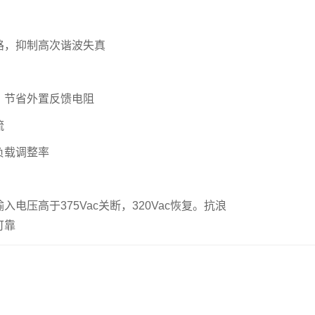
路，抑制高次谐波失真
，节省外置反馈电阻
流
负载调整率
电压高于375Vac关断，320Vac恢复。抗浪
可靠