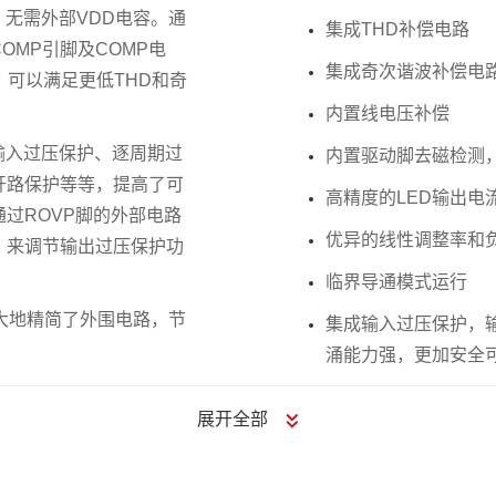
，无需外部VDD电容。通
集成THD补偿电路
MP引脚及COMP电
集成奇次谐波补偿电
路，可以满足更低THD和奇
内置线电压补偿
如输入过压保护、逐周期过
内置驱动脚去磁检测
开路保护等等，提高了可
高精度的LED输出电
过ROVP脚的外部电路
优异的线性调整率和
，来调节输出过压保护功
临界导通模式运行
，极大地精简了外围电路，节
集成输入过压保护，输入
涌能力强，更加安全
展开全部