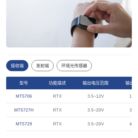
接收端
发射端
环境光传感器
型号
功能描述
输出电压范围
输出
MT5706
RTX
3.5~12V
15
MT5727H
RTX
3.5~20V
30
MT5729
RTX
3.5~20V
40