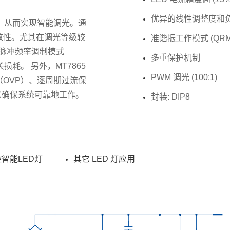
优异的线性调整度和负载
流，从而实现智能调光。通
致性。尤其在调光等级较
准谐振工作模式 (QRM
脉冲频率调制模式
多重保护机制
耗。 另外，MT7865
PWM 调光 (100:1)
（OVP）、逐周期过流保
等,以确保系统可靠地工作。
封装: DIP8
e遥控智能LED灯
其它 LED 灯应用