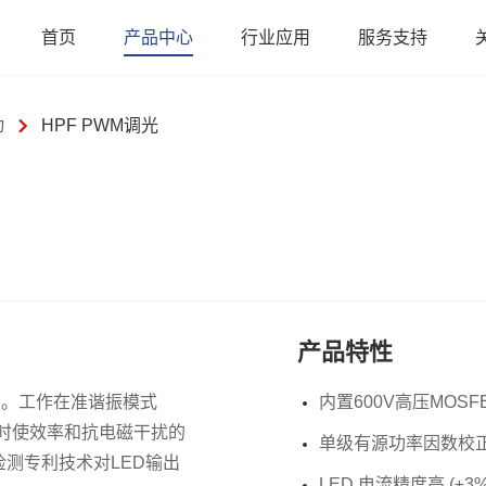
首页
产品中心
行业应用
服务支持
动
HPF PWM调光
产品特性
芯片。工作在准谐振模式
内置600V高压MOSF
时使效率和抗电磁干扰的
单级有源功率因数校正 (P
测专利技术对LED输出
LED 电流精度高 (±3%