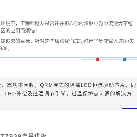
的环境下，工程师朋友是否还在担心你的灌胶电源电流漂大不稳
地区的应用而烦恼？
芯晟追求的目标，针对这些痛点我们成功推出了集成输入过压/欠
939。
单级、高功率因数，QRM模式的隔离LED恒流驱动芯片，同
、THD补偿及过温调节引脚，过温保护点可调的解决方
MT7939产品优势