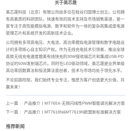
关于美芯晟
美芯晟科技（北京）有限公司由多位在硅谷归国博士创立。公司拥
有高素质的科研团队，快速有效的技术支持及市场销售渠道，是一
家专注于高性能模拟电源、数字和软件为一体的复杂高集成度电源
管理芯片和系统开发的高新技术企业。
公司拥有多项高电压、大电流、高功率模拟电源管理和数字电路设
计的多项核心自主知识产权。作为无线充电技术引领者，推出全球
首款无线充电速度媲美有线快充的30W接收端芯片和集成USB-PD
协议的50W发射端芯片。同时在LED驱动领域，美芯晟是业界单级
高功率因数算法和恒流算法首创者，技术与市场均处于领先水平。
不论前路险阻，我们始终专业专注，惟愿为客户创造更大价值，共
赢未来！
上一篇
产品推介丨MT765X-无频闪线性PWM智能调光解决方案
下一篇
产品推介丨MT7618N&MT7619N欧盟新标准解决方案
推荐新闻