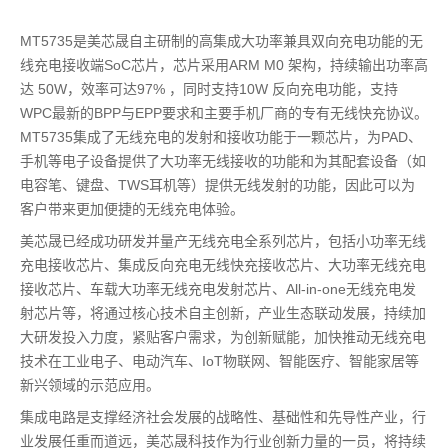
MT5735是美芯晟自主研制的高集成大功率兼具双向充电功能的无
线充电接收端SoC芯片，芯片采用ARM M0 架构，持续输出功率高
达 50W，效率可达97% ，同时支持10W 反向充电功能，支持
WPC最新的BPP与EPP要求和主要手机厂商的专有无线快充协议。
MT5735集成了无线充电的发射和接收功能于一颗芯片，为PAD、
手机等电子设备提供了大功率无线接收的功能和为其配套设备（如
电容笔、键盘、TWS耳机等）提供无线发射的功能，因此可以为
客户带来更加便捷的无线充电体验。
美芯晟已经成功研发并量产无线充电全系列芯片，包括小功率无线
充电接收芯片、集成反向充电无线快充接收芯片、大功率无线充电
接收芯片、车载大功率无线充电发射芯片、All-in-one无线充电发
射芯片等，将通过核心技术自主创新，产业生态联动发展，持续加
大研发投入力度，紧贴客户需求，为创新赋能，加快推动无线充电
技术在工业电子、电动汽车、IoT物联网、智能医疗、智能家居等
新兴领域的示范应用。
集成电路是支撑经济社会发展的战略性、基础性和先导性产业，行
业发展任重而道远，美芯晟科技作为行业创新力量的一员，将持续