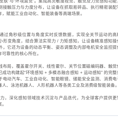
皮肤”与“环境直觉”。集成高灵敏度视觉、触觉及力觉感知功能
测接触压力与力度分布，让设备在抓取易碎品、执行精密装配
作，赋能工业自动化、智能装备等高端场景。
，通过角秒级位置与角度实时反馈数据，实现全关节运动的高
形变角度，结合算法实现力 / 力矩感知，让设备精准感知操
外，它还为设备的动态平衡、姿态调整及内部电机安全监控提
作可靠性的核心所在。
线布局，覆盖霍尔开关、线性霍尔、关节位置磁编码器、触觉
功构建起“环境感知 + 多模态融合感知 + 运动感知” 的完整
于电动汽车、工业自动化、智能眼镜、储能安全监测、消费电
器人、泳池机器人、人形机器人等各类工业及消费级智能装备
动力，深化感知领域技术沉淀与产品迭代，为全球客户提供更
案。