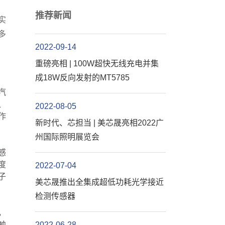
推荐新闻
实
多
2022-09-14
重磅亮相 | 100W超快无线充电并集
成18W反向发射的MT5785
汽
、
2022-08-05
作
新时代、芯担当 | 美芯晟亮相2022广
州国际照明展览会
感
度
2022-07-04
子
美芯晟推出全集成超低功耗光学接近
检测传感器
，
触
2022-06-28