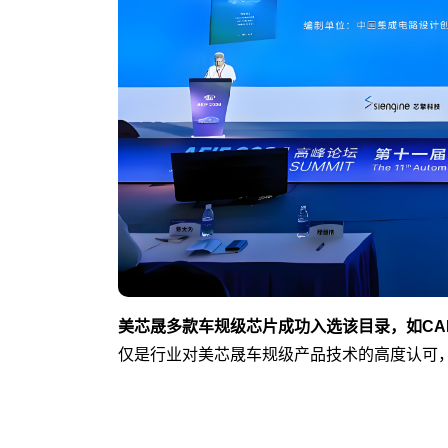
美芯晟多款车规级芯片成功入选该目录，如CAN
仅是行业对美芯晟车规级产品技术的高度认可